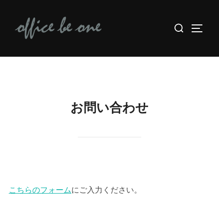
コ
検
ン
サイド
索
テ
対
ン
象:
ツ
へ
ス
キ
お問い合わせ
ッ
プ
こちらのフォーム
にご入力ください。